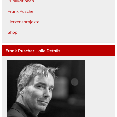
Publikationen
Frank Puscher
Herzensprojekte
Shop
Frank Puscher – alle Details