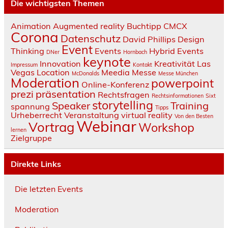
Die wichtigsten Themen
Animation
Augmented reality
Buchtipp
CMCX
Corona
Datenschutz
David Phillips
Design
Event
Thinking
Events
Hybrid Events
DNer
Hornbach
keynote
Innovation
Kreativität
Las
Impressum
Kontakt
Vegas
Location
Meedia
Messe
McDonalds
Messe München
Moderation
powerpoint
Online-Konferenz
prezi
präsentation
Rechtsfragen
Rechtsinformationen
Sixt
storytelling
Speaker
Training
spannung
Tipps
Urheberrecht
Veranstaltung
virtual reality
Von den Besten
Webinar
Vortrag
Workshop
lernen
Zielgruppe
Direkte Links
Die letzten Events
Moderation