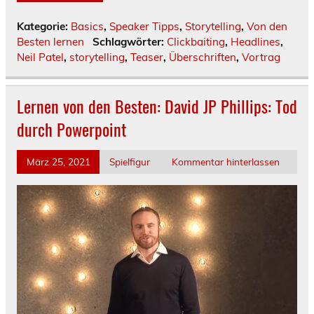
Kategorie:
Basics
,
Speaker Tipps
,
Storytelling
,
Von den
Besten lernen
Schlagwörter:
Clickbaiting
,
Headlines
,
Neil Patel
,
storytelling
,
Teaser
,
Überschriften
,
Vortrag
Lernen von den Besten: David JP Phillips: Tod
durch Powerpoint
März 25, 2021
Spielfigur
Kommentar hinterlassen