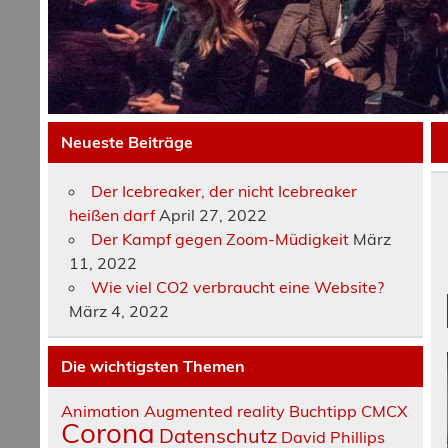
Neueste Beiträge
Der Icebreaker, der nicht Icebreaker
heißen darf
April 27, 2022
Der Kampf gegen Zoom-Müdigkeit
März
11, 2022
Wie viel CO2 verbraucht eine Website?
März 4, 2022
Die wichtigsten Themen
Animation
Augmented reality
Buchtipp
CMCX
Corona
Datenschutz
David Phillips