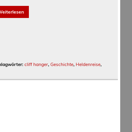
eiterlesen
hlagwörter:
cliff hanger
,
Geschichte
,
Heldenreise
,