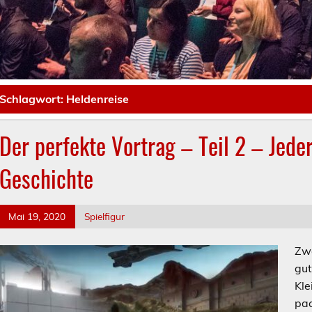
Schlagwort:
Heldenreise
Der perfekte Vortrag – Teil 2 – Jeder
Geschichte
Mai 19, 2020
Spielfigur
Zwe
gut
Kle
pac