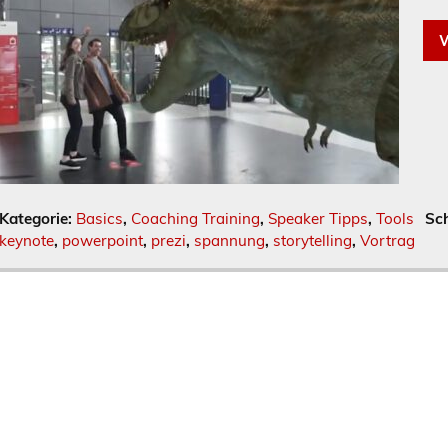
W
Kategorie:
Basics
,
Coaching Training
,
Speaker Tipps
,
Tools
Sc
keynote
,
powerpoint
,
prezi
,
spannung
,
storytelling
,
Vortrag