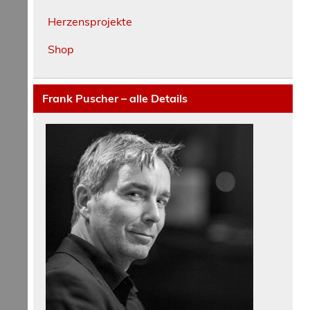
Herzensprojekte
Shop
Frank Puscher – alle Details