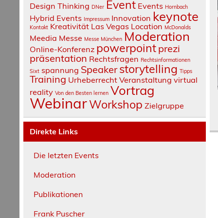
Event
Design Thinking
Events
DNer
Hornbach
keynote
Hybrid Events
Innovation
Impressum
Kreativität
Las Vegas
Location
Kontakt
McDonalds
Moderation
Meedia
Messe
Messe München
powerpoint
prezi
Online-Konferenz
präsentation
Rechtsfragen
Rechtsinformationen
storytelling
Speaker
spannung
Sixt
Tipps
Training
Urheberrecht
Veranstaltung
virtual
Vortrag
reality
Von den Besten lernen
Webinar
Workshop
Zielgruppe
Direkte Links
Die letzten Events
Moderation
Publikationen
Frank Puscher