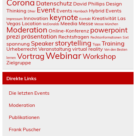
Corona
Datenschutz
David Phillips
Design
Event
Thinking
Events
Hybrid Events
DNer
Hornbach
keynote
Innovation
Kreativität
Las
Impressum
Kontakt
Vegas
Location
Meedia
Messe
McDonalds
Messe München
Moderation
powerpoint
Online-Konferenz
prezi
präsentation
Rechtsfragen
Rechtsinformationen
Sixt
storytelling
Speaker
Training
spannung
Tipps
Urheberrecht
Veranstaltung
virtual reality
Von den Besten
Webinar
Vortrag
Workshop
lernen
Zielgruppe
Direkte Links
Die letzten Events
Moderation
Publikationen
Frank Puscher