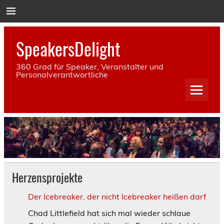
Skip
to
content
SpeakersDelight
360 Grad für Speaker, Veranstalter und
Personalverantwortliche
Herzensprojekte
Der Icebreaker, der nicht Icebreaker heißen darf
Chad Littlefield hat sich mal wieder schlaue