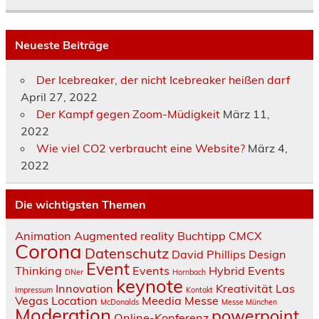
Neueste Beiträge
Der Icebreaker, der nicht Icebreaker heißen darf
April 27, 2022
Der Kampf gegen Zoom-Müdigkeit
März 11,
2022
Wie viel CO2 verbraucht eine Website?
März 4,
2022
Die wichtigsten Themen
Animation
Augmented reality
Buchtipp
CMCX
Corona
Datenschutz
David Phillips
Design
Event
Thinking
Events
Hybrid Events
DNer
Hornbach
keynote
Innovation
Kreativität
Las
Impressum
Kontakt
Vegas
Location
Meedia
Messe
McDonalds
Messe München
Moderation
powerpoint
Online-Konferenz