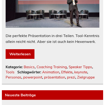
Die perfekte Präsentation in drei Teilen. Tool-Kenntnis
allein reicht nicht. Aber sie ist auch kein Hexenwerk.
Weiterlesen
Kategorie:
Basics
,
Coaching Training
,
Speaker Tipps
,
Tools
Schlagwörter:
Animation
,
Effekte
,
keynote
,
Personas
,
powerpoint
,
präsentation
,
prezi
,
Zielgruppe
Neueste Beiträge