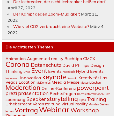
Der Icebreaker, der nicht Icebreaker heißen darf
April 27, 2022
Der Kampf gegen Zoom-Müdigkeit
März 11,
2022
Wie viel CO2 verbraucht eine Website?
März 4,
2022
Die wichtigsten Themen
Animation
Augmented reality
Buchtipp
CMCX
Corona
Datenschutz
David Phillips
Design
Event
Thinking
Events
Hybrid Events
DNer
Hornbach
keynote
Innovation
Kreativität
Las
Impressum
Kontakt
Vegas
Location
Meedia
Messe
McDonalds
Messe München
Moderation
powerpoint
Online-Konferenz
prezi
präsentation
Rechtsfragen
Rechtsinformationen
Sixt
storytelling
Speaker
Training
spannung
Tipps
Urheberrecht
Veranstaltung
virtual reality
Von den Besten
Webinar
Vortrag
Workshop
lernen
Zielgruppe