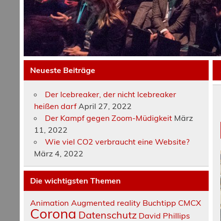
Neueste Beiträge
Der Icebreaker, der nicht Icebreaker
heißen darf
April 27, 2022
Der Kampf gegen Zoom-Müdigkeit
März
11, 2022
Wie viel CO2 verbraucht eine Website?
März 4, 2022
Die wichtigsten Themen
Animation
Augmented reality
Buchtipp
CMCX
Corona
Datenschutz
David Phillips