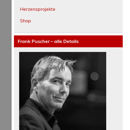
Herzensprojekte
Shop
Frank Puscher – alle Details