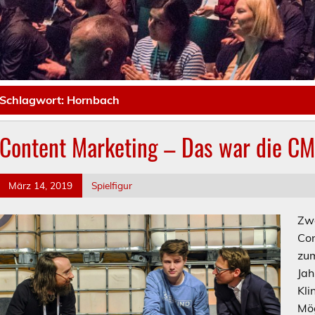
Schlagwort:
Hornbach
Content Marketing – Das war die C
März 14, 2019
Spielfigur
Zwe
Con
zum
Jah
Kli
Mög