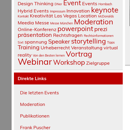
Event
Design Thinking
Events
DNer
Hornbach
keynote
Hybrid Events
Innovation
Impressum
Kreativität
Las Vegas
Location
Kontakt
McDonalds
Moderation
Meedia
Messe
Messe München
powerpoint
prezi
Online-Konferenz
präsentation
Rechtsfragen
Rechtsinformationen
storytelling
Speaker
spannung
Sixt
Tipps
Training
Urheberrecht
Veranstaltung
virtual
Vortrag
reality
Von den Besten lernen
Webinar
Workshop
Zielgruppe
Direkte Links
Die letzten Events
Moderation
Publikationen
Frank Puscher