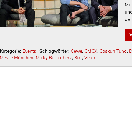
Mar
und
der
W
Kategorie:
Events
Schlagwörter:
Cewe
,
CMCX
,
Coskun Tuna
,
D
Messe München
,
Micky Beisenherz
,
Sixt
,
Velux