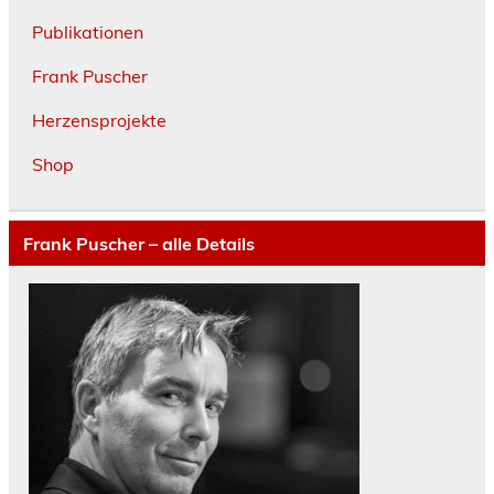
Publikationen
Frank Puscher
Herzensprojekte
Shop
Frank Puscher – alle Details