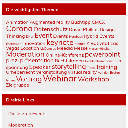
Die wichtigsten Themen
Animation
Augmented reality
Buchtipp
CMCX
Corona
Datenschutz
David Phillips
Design
Event
Thinking
Events
Hybrid Events
DNer
Hornbach
keynote
Innovation
Kreativität
Las
Impressum
Kontakt
Vegas
Location
Meedia
Messe
McDonalds
Messe München
Moderation
powerpoint
Online-Konferenz
prezi
präsentation
Rechtsfragen
Rechtsinformationen
Sixt
storytelling
Speaker
Training
spannung
Tipps
Urheberrecht
Veranstaltung
virtual reality
Von den Besten
Webinar
Vortrag
Workshop
lernen
Zielgruppe
Direkte Links
Die letzten Events
Moderation