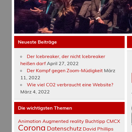
Neueste Beiträge
Der Icebreaker, der nicht Icebreaker
heißen darf
April 27, 2022
Der Kampf gegen Zoom-Müdigkeit
März
11, 2022
Wie viel CO2 verbraucht eine Website?
März 4, 2022
Die wichtigsten Themen
Animation
Augmented reality
Buchtipp
CMCX
Corona
Datenschutz
David Phillips