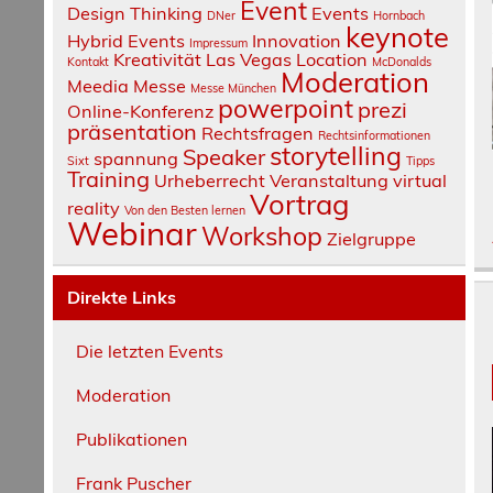
Event
Design Thinking
Events
DNer
Hornbach
keynote
Hybrid Events
Innovation
Impressum
Kreativität
Las Vegas
Location
Kontakt
McDonalds
Moderation
Meedia
Messe
Messe München
powerpoint
prezi
Online-Konferenz
präsentation
Rechtsfragen
Rechtsinformationen
storytelling
Speaker
spannung
Sixt
Tipps
Training
Urheberrecht
Veranstaltung
virtual
Vortrag
reality
Von den Besten lernen
Webinar
Workshop
Zielgruppe
Direkte Links
Die letzten Events
Moderation
Publikationen
Frank Puscher