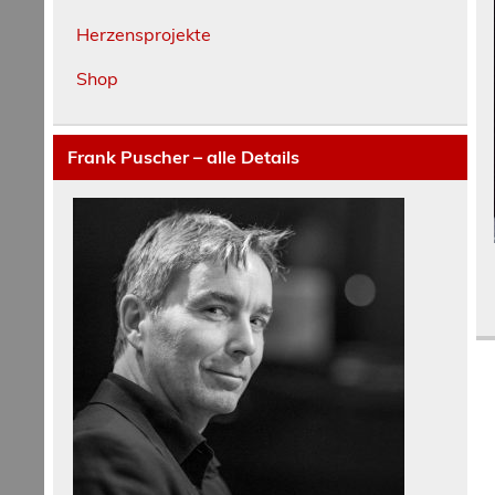
Herzensprojekte
Shop
Frank Puscher – alle Details