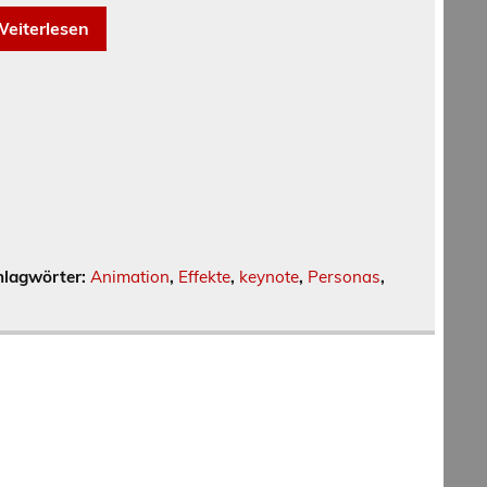
eiterlesen
hlagwörter:
Animation
,
Effekte
,
keynote
,
Personas
,