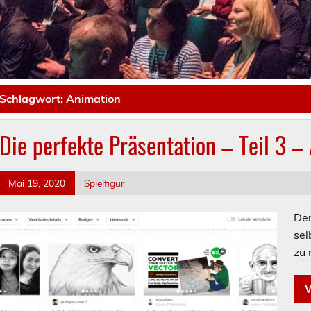
Schlagwort:
Animation
Die perfekte Präsentation – Teil 3 
Mai 19, 2020
Spielfigur
Der
sel
zu 
W