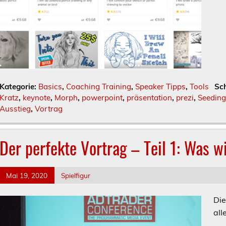
Kategorie:
Basics
,
Coaching Training
,
Speaker Tipps
,
Tools
Sc
Kratz
,
keynote
,
Morph
,
powerpoint
,
präsentation
,
prezi
,
Seeding
Ausstieg
,
Vortrag
Der perfekte Vortrag – Teil 1: Was w
Mai 19, 2020
Spielfigur
Die
all