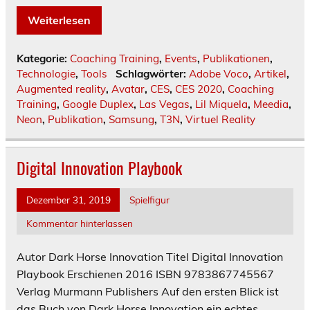
Weiterlesen
Kategorie:
Coaching Training
,
Events
,
Publikationen
,
Technologie
,
Tools
Schlagwörter:
Adobe Voco
,
Artikel
,
Augmented reality
,
Avatar
,
CES
,
CES 2020
,
Coaching
Training
,
Google Duplex
,
Las Vegas
,
Lil Miquela
,
Meedia
,
Neon
,
Publikation
,
Samsung
,
T3N
,
Virtuel Reality
Digital Innovation Playbook
Dezember 31, 2019
Spielfigur
Kommentar hinterlassen
Autor Dark Horse Innovation Titel Digital Innovation
Playbook Erschienen 2016 ISBN 9783867745567
Verlag Murmann Publishers Auf den ersten Blick ist
das Buch von Dark Horse Innovation ein echtes