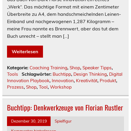
„Werk“. Das mächtige Format mit einem Zentimeter
Überbreite zu A4, dem handschmeichelnden Leinen-
Einband und nachgewogenen 1,287 Kilogramm –
meine Frau nannte es Brennwert, aber das tut dem
Buch unrecht – stellt man […]
Weiterlesen
Kategorie:
Coaching Training
,
Shop
,
Speaker Tipps
,
Tools
Schlagwörter:
Buchtipp
,
Design Thinking
,
Digital
Innovation Playbook
,
Innovation
,
Kreativität
,
Produkt
,
Prozess
,
Shop
,
Tool
,
Workshop
Buchtipp: Denkwerkzeuge von Florian Rustler
Dezember 30, 2019
Spielfigur
Kommentar hinterlassen