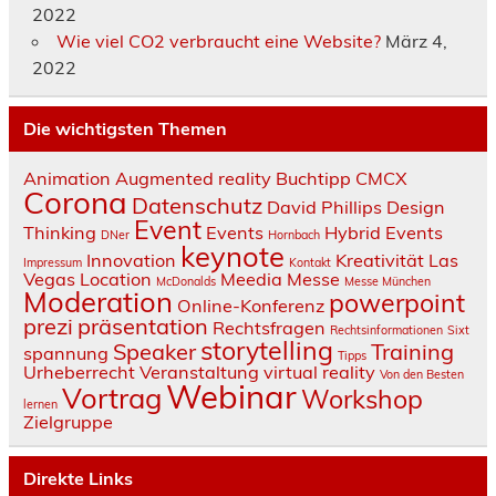
2022
Wie viel CO2 verbraucht eine Website?
März 4,
2022
Die wichtigsten Themen
Animation
Augmented reality
Buchtipp
CMCX
Corona
Datenschutz
David Phillips
Design
Event
Thinking
Events
Hybrid Events
DNer
Hornbach
keynote
Innovation
Kreativität
Las
Impressum
Kontakt
Vegas
Location
Meedia
Messe
McDonalds
Messe München
Moderation
powerpoint
Online-Konferenz
prezi
präsentation
Rechtsfragen
Rechtsinformationen
Sixt
storytelling
Speaker
Training
spannung
Tipps
Urheberrecht
Veranstaltung
virtual reality
Von den Besten
Webinar
Vortrag
Workshop
lernen
Zielgruppe
Direkte Links