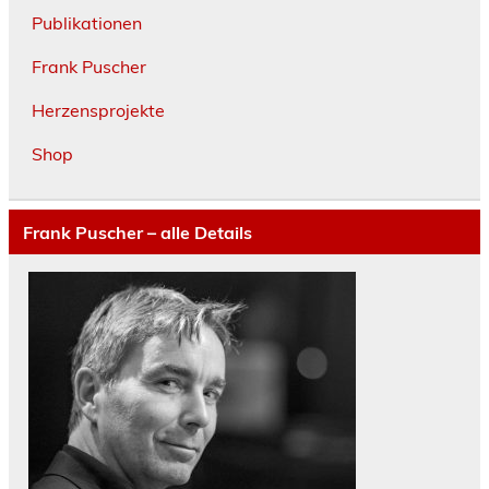
Publikationen
Frank Puscher
Herzensprojekte
Shop
Frank Puscher – alle Details