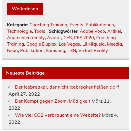
Weiterlesen
Kategorie:
Coaching Training
,
Events
,
Publikationen
,
Technologie
,
Tools
Schlagwörter:
Adobe Voco
,
Artikel
,
Augmented reality
,
Avatar
,
CES
,
CES 2020
,
Coaching
Training
,
Google Duplex
,
Las Vegas
,
Lil Miquela
,
Meedia
,
Neon
,
Publikation
,
Samsung
,
T3N
,
Virtuel Reality
Neueste Beiträge
Der Icebreaker, der nicht Icebreaker heißen darf
April 27, 2022
Der Kampf gegen Zoom-Müdigkeit
März 11,
2022
Wie viel CO2 verbraucht eine Website?
März 4,
2022