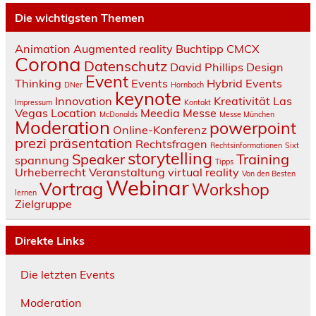
Die wichtigsten Themen
Animation
Augmented reality
Buchtipp
CMCX
Corona
Datenschutz
David Phillips
Design
Event
Thinking
Events
Hybrid Events
DNer
Hornbach
keynote
Innovation
Kreativität
Las
Impressum
Kontakt
Vegas
Location
Meedia
Messe
McDonalds
Messe München
Moderation
powerpoint
Online-Konferenz
prezi
präsentation
Rechtsfragen
Rechtsinformationen
Sixt
storytelling
Speaker
Training
spannung
Tipps
Urheberrecht
Veranstaltung
virtual reality
Von den Besten
Webinar
Vortrag
Workshop
lernen
Zielgruppe
Direkte Links
Die letzten Events
Moderation