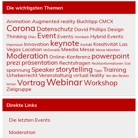
Die wichtigsten Themen
Animation
Augmented reality
Buchtipp
CMCX
Corona
Datenschutz
David Phillips
Design
Event
Thinking
Events
Hybrid Events
DNer
Hornbach
keynote
Innovation
Kreativität
Las
Impressum
Kontakt
Vegas
Location
Meedia
Messe
McDonalds
Messe München
Moderation
powerpoint
Online-Konferenz
prezi
präsentation
Rechtsfragen
Rechtsinformationen
Sixt
storytelling
Speaker
Training
spannung
Tipps
Urheberrecht
Veranstaltung
virtual reality
Von den Besten
Webinar
Vortrag
Workshop
lernen
Zielgruppe
Direkte Links
Die letzten Events
Moderation