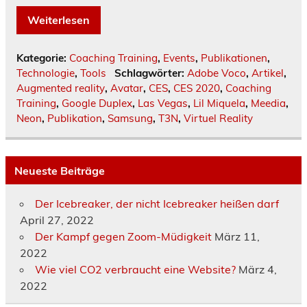
Weiterlesen
Kategorie:
Coaching Training
,
Events
,
Publikationen
,
Technologie
,
Tools
Schlagwörter:
Adobe Voco
,
Artikel
,
Augmented reality
,
Avatar
,
CES
,
CES 2020
,
Coaching
Training
,
Google Duplex
,
Las Vegas
,
Lil Miquela
,
Meedia
,
Neon
,
Publikation
,
Samsung
,
T3N
,
Virtuel Reality
Neueste Beiträge
Der Icebreaker, der nicht Icebreaker heißen darf
April 27, 2022
Der Kampf gegen Zoom-Müdigkeit
März 11,
2022
Wie viel CO2 verbraucht eine Website?
März 4,
2022