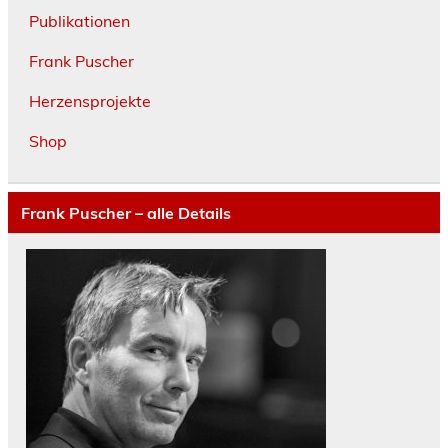
Publikationen
Frank Puscher
Herzensprojekte
Shop
Frank Puscher – alle Details