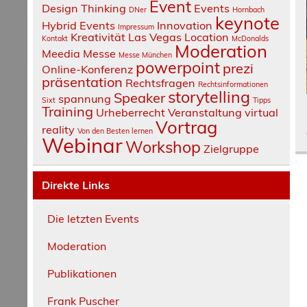
Event
Design Thinking
Events
DNer
Hornbach
keynote
Hybrid Events
Innovation
Impressum
Kreativität
Las Vegas
Location
Kontakt
McDonalds
Moderation
Meedia
Messe
Messe München
powerpoint
prezi
Online-Konferenz
präsentation
Rechtsfragen
Rechtsinformationen
storytelling
Speaker
spannung
Sixt
Tipps
Training
Urheberrecht
Veranstaltung
virtual
Vortrag
reality
Von den Besten lernen
Webinar
Workshop
Zielgruppe
Direkte Links
Die letzten Events
Moderation
Publikationen
Frank Puscher