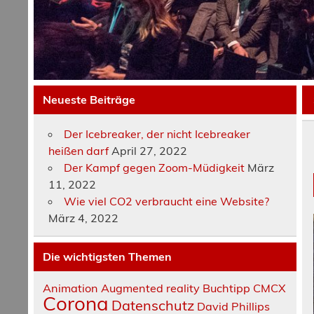
Neueste Beiträge
Der Icebreaker, der nicht Icebreaker
heißen darf
April 27, 2022
Der Kampf gegen Zoom-Müdigkeit
März
11, 2022
Wie viel CO2 verbraucht eine Website?
März 4, 2022
Die wichtigsten Themen
Animation
Augmented reality
Buchtipp
CMCX
Corona
Datenschutz
David Phillips