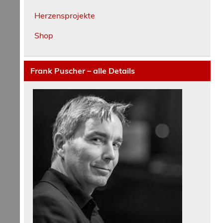
Herzensprojekte
Shop
Frank Puscher – alle Details