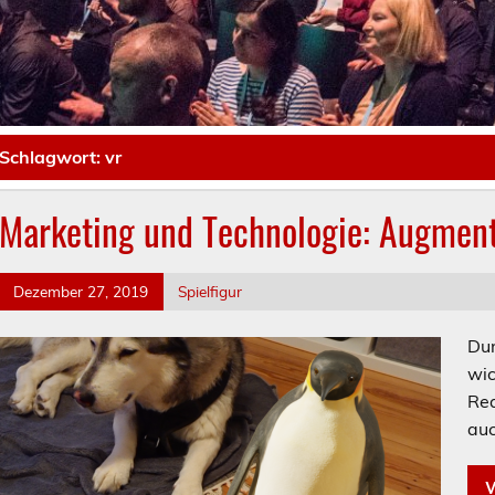
Schlagwort:
vr
Marketing und Technologie: Augmente
Dezember 27, 2019
Spielfigur
Dur
wic
Rea
auc
W