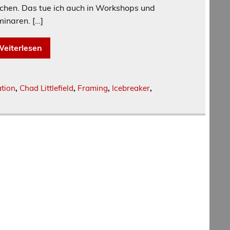
hen. Das tue ich auch in Workshops und
inaren. […]
eiterlesen
tion
,
Chad Littlefield
,
Framing
,
Icebreaker
,