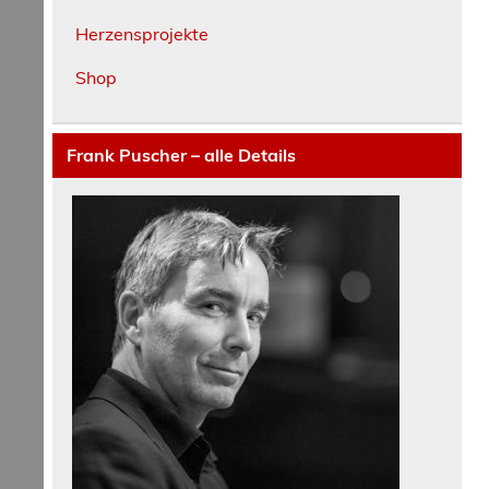
Herzensprojekte
Shop
Frank Puscher – alle Details