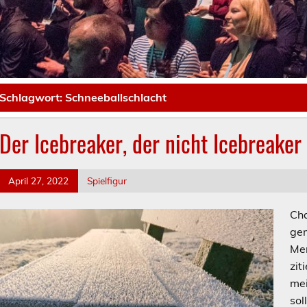
Schlagwort:
Schneeballschlacht
Der Icebreaker, der nicht Icebreaker
April 27, 2022
Spielfigur
Cha
gem
Men
zit
mei
sol