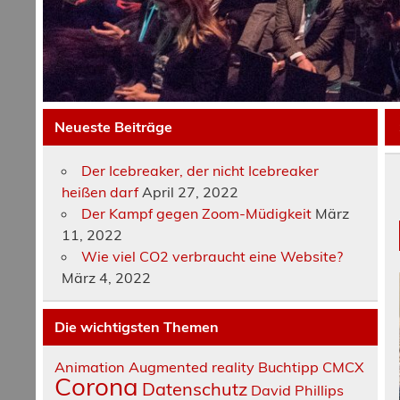
Neueste Beiträge
Der Icebreaker, der nicht Icebreaker
heißen darf
April 27, 2022
Der Kampf gegen Zoom-Müdigkeit
März
11, 2022
Wie viel CO2 verbraucht eine Website?
März 4, 2022
Die wichtigsten Themen
Animation
Augmented reality
Buchtipp
CMCX
Corona
Datenschutz
David Phillips