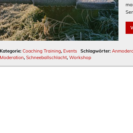
mac
Sem
W
Kategorie:
Coaching Training
,
Events
Schlagwörter:
Anmodera
Moderation
,
Schneeballschlacht
,
Workshop