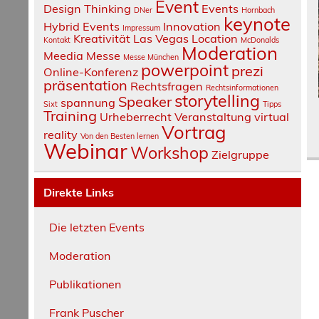
Event
Design Thinking
Events
DNer
Hornbach
keynote
Hybrid Events
Innovation
Impressum
Kreativität
Las Vegas
Location
Kontakt
McDonalds
Moderation
Meedia
Messe
Messe München
powerpoint
prezi
Online-Konferenz
präsentation
Rechtsfragen
Rechtsinformationen
storytelling
Speaker
spannung
Sixt
Tipps
Training
Urheberrecht
Veranstaltung
virtual
Vortrag
reality
Von den Besten lernen
Webinar
Workshop
Zielgruppe
Direkte Links
Die letzten Events
Moderation
Publikationen
Frank Puscher