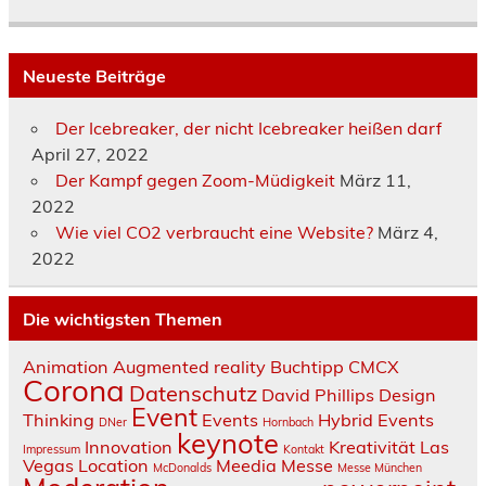
Neueste Beiträge
Der Icebreaker, der nicht Icebreaker heißen darf
April 27, 2022
Der Kampf gegen Zoom-Müdigkeit
März 11,
2022
Wie viel CO2 verbraucht eine Website?
März 4,
2022
Die wichtigsten Themen
Animation
Augmented reality
Buchtipp
CMCX
Corona
Datenschutz
David Phillips
Design
Event
Thinking
Events
Hybrid Events
DNer
Hornbach
keynote
Innovation
Kreativität
Las
Impressum
Kontakt
Vegas
Location
Meedia
Messe
McDonalds
Messe München