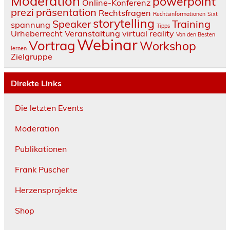
Moderation
powerpoint
Online-Konferenz
prezi
präsentation
Rechtsfragen
Rechtsinformationen
Sixt
storytelling
Speaker
Training
spannung
Tipps
Urheberrecht
Veranstaltung
virtual reality
Von den Besten
Webinar
Vortrag
Workshop
lernen
Zielgruppe
Direkte Links
Die letzten Events
Moderation
Publikationen
Frank Puscher
Herzensprojekte
Shop