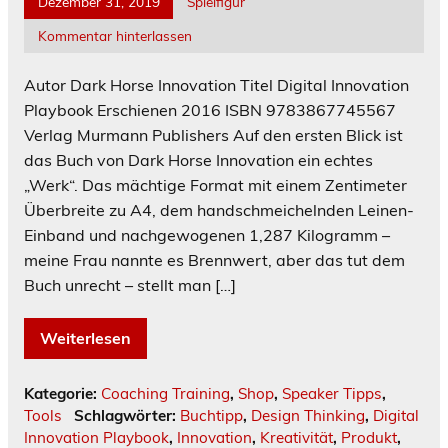
Dezember 31, 2019
Spielfigur
Kommentar hinterlassen
Autor Dark Horse Innovation Titel Digital Innovation
Playbook Erschienen 2016 ISBN 9783867745567
Verlag Murmann Publishers Auf den ersten Blick ist
das Buch von Dark Horse Innovation ein echtes
„Werk“. Das mächtige Format mit einem Zentimeter
Überbreite zu A4, dem handschmeichelnden Leinen-
Einband und nachgewogenen 1,287 Kilogramm –
meine Frau nannte es Brennwert, aber das tut dem
Buch unrecht – stellt man […]
Weiterlesen
Kategorie:
Coaching Training
,
Shop
,
Speaker Tipps
,
Tools
Schlagwörter:
Buchtipp
,
Design Thinking
,
Digital
Innovation Playbook
,
Innovation
,
Kreativität
,
Produkt
,