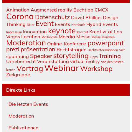
Animation
Augmented reality
Buchtipp
CMCX
Corona
Datenschutz
David Phillips
Design
Event
Thinking
Events
Hybrid Events
DNer
Hornbach
keynote
Innovation
Kreativität
Las
Impressum
Kontakt
Vegas
Location
Meedia
Messe
McDonalds
Messe München
Moderation
powerpoint
Online-Konferenz
prezi
präsentation
Rechtsfragen
Rechtsinformationen
Sixt
storytelling
Speaker
Training
spannung
Tipps
Urheberrecht
Veranstaltung
virtual reality
Von den Besten
Webinar
Vortrag
Workshop
lernen
Zielgruppe
Direkte Links
Die letzten Events
Moderation
Publikationen