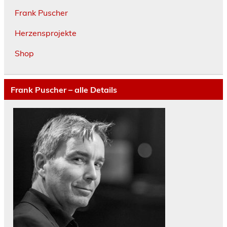
Frank Puscher
Herzensprojekte
Shop
Frank Puscher – alle Details