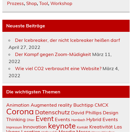
Prozess
,
Shop
,
Tool
,
Workshop
Neueste Beiträge
Der Icebreaker, der nicht Icebreaker heißen darf
April 27, 2022
Der Kampf gegen Zoom-Müdigkeit
März 11,
2022
Wie viel CO2 verbraucht eine Website?
März 4,
2022
Die wichtigsten Themen
Animation
Augmented reality
Buchtipp
CMCX
Corona
Datenschutz
David Phillips
Design
Event
Thinking
Events
Hybrid Events
DNer
Hornbach
keynote
Innovation
Kreativität
Las
Impressum
Kontakt
Vegas
Location
Meedia
Messe