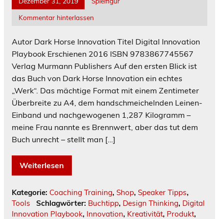
Dezember 31, 2019
Spielfigur
Kommentar hinterlassen
Autor Dark Horse Innovation Titel Digital Innovation
Playbook Erschienen 2016 ISBN 9783867745567
Verlag Murmann Publishers Auf den ersten Blick ist
das Buch von Dark Horse Innovation ein echtes
„Werk“. Das mächtige Format mit einem Zentimeter
Überbreite zu A4, dem handschmeichelnden Leinen-
Einband und nachgewogenen 1,287 Kilogramm –
meine Frau nannte es Brennwert, aber das tut dem
Buch unrecht – stellt man […]
Weiterlesen
Kategorie:
Coaching Training
,
Shop
,
Speaker Tipps
,
Tools
Schlagwörter:
Buchtipp
,
Design Thinking
,
Digital
Innovation Playbook
,
Innovation
,
Kreativität
,
Produkt
,