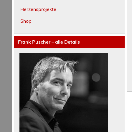
Herzensprojekte
Shop
Frank Puscher – alle Details