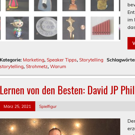
bew
Ent
im 
das
W
Kategorie:
Marketing
,
Speaker Tipps
,
Storytelling
Schlagwörte
storytelling
,
Strohmetz
,
Warum
Lernen von den Besten: David JP Phil
März 25, 2021
Spielfigur
Der
erz