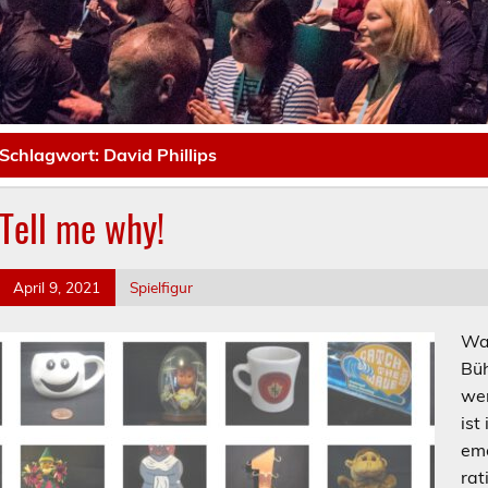
Schlagwort:
David Phillips
Tell me why!
April 9, 2021
Spielfigur
War
Büh
wen
ist
emo
rat