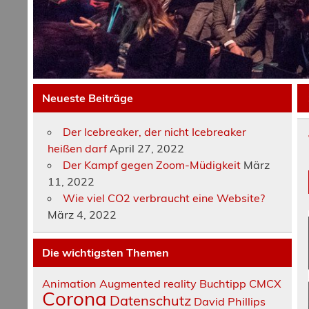
Neueste Beiträge
Der Icebreaker, der nicht Icebreaker
heißen darf
April 27, 2022
Der Kampf gegen Zoom-Müdigkeit
März
11, 2022
Wie viel CO2 verbraucht eine Website?
März 4, 2022
Die wichtigsten Themen
Animation
Augmented reality
Buchtipp
CMCX
Corona
Datenschutz
David Phillips