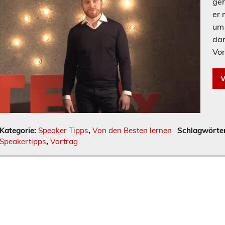
geh
er 
um 
dam
Vor
W
Kategorie:
Speaker Tipps
,
Von den Besten lernen
Schlagwörte
Speakertipps
,
Vortrag