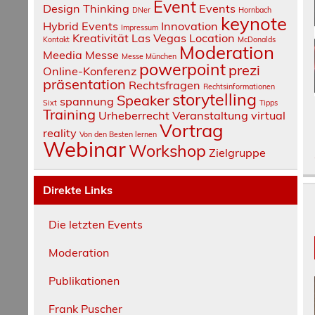
Event
Design Thinking
Events
DNer
Hornbach
keynote
Hybrid Events
Innovation
Impressum
Kreativität
Las Vegas
Location
Kontakt
McDonalds
Moderation
Meedia
Messe
Messe München
powerpoint
prezi
Online-Konferenz
präsentation
Rechtsfragen
Rechtsinformationen
storytelling
Speaker
spannung
Sixt
Tipps
Training
Urheberrecht
Veranstaltung
virtual
Vortrag
reality
Von den Besten lernen
Webinar
Workshop
Zielgruppe
Direkte Links
Die letzten Events
Moderation
Publikationen
Frank Puscher