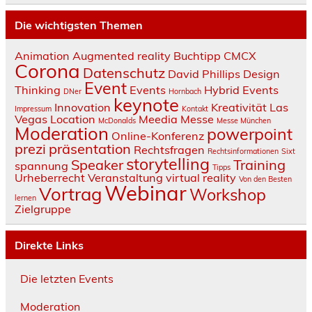
Die wichtigsten Themen
Animation
Augmented reality
Buchtipp
CMCX
Corona
Datenschutz
David Phillips
Design
Event
Thinking
Events
Hybrid Events
DNer
Hornbach
keynote
Innovation
Kreativität
Las
Impressum
Kontakt
Vegas
Location
Meedia
Messe
McDonalds
Messe München
Moderation
powerpoint
Online-Konferenz
prezi
präsentation
Rechtsfragen
Rechtsinformationen
Sixt
storytelling
Speaker
Training
spannung
Tipps
Urheberrecht
Veranstaltung
virtual reality
Von den Besten
Webinar
Vortrag
Workshop
lernen
Zielgruppe
Direkte Links
Die letzten Events
Moderation