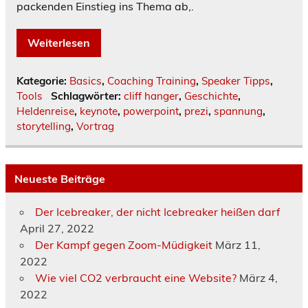
packenden Einstieg ins Thema ab,.
Weiterlesen
Kategorie:
Basics
,
Coaching Training
,
Speaker Tipps
,
Tools
Schlagwörter:
cliff hanger
,
Geschichte
,
Heldenreise
,
keynote
,
powerpoint
,
prezi
,
spannung
,
storytelling
,
Vortrag
Neueste Beiträge
Der Icebreaker, der nicht Icebreaker heißen darf
April 27, 2022
Der Kampf gegen Zoom-Müdigkeit
März 11,
2022
Wie viel CO2 verbraucht eine Website?
März 4,
2022