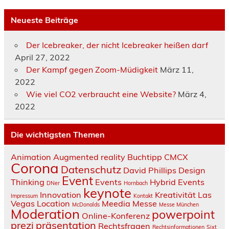
Neueste Beiträge
Der Icebreaker, der nicht Icebreaker heißen darf
April 27, 2022
Der Kampf gegen Zoom-Müdigkeit
März 11,
2022
Wie viel CO2 verbraucht eine Website?
März 4,
2022
Die wichtigsten Themen
Animation
Augmented reality
Buchtipp
CMCX
Corona
Datenschutz
David Phillips
Design
Event
Thinking
Events
Hybrid Events
DNer
Hornbach
keynote
Innovation
Kreativität
Las
Impressum
Kontakt
Vegas
Location
Meedia
Messe
McDonalds
Messe München
Moderation
powerpoint
Online-Konferenz
prezi
präsentation
Rechtsfragen
Rechtsinformationen
Sixt