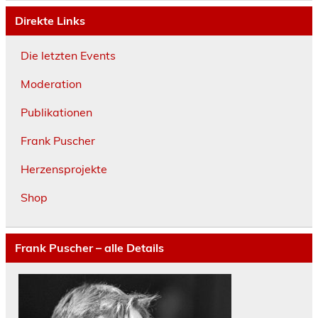
Direkte Links
Die letzten Events
Moderation
Publikationen
Frank Puscher
Herzensprojekte
Shop
Frank Puscher – alle Details