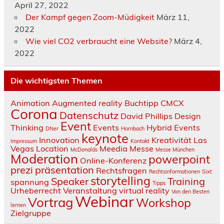
April 27, 2022
Der Kampf gegen Zoom-Müdigkeit
März 11,
2022
Wie viel CO2 verbraucht eine Website?
März 4,
2022
Die wichtigsten Themen
Animation
Augmented reality
Buchtipp
CMCX
Corona
Datenschutz
David Phillips
Design
Event
Thinking
Events
Hybrid Events
DNer
Hornbach
keynote
Innovation
Kreativität
Las
Impressum
Kontakt
Vegas
Location
Meedia
Messe
McDonalds
Messe München
Moderation
powerpoint
Online-Konferenz
prezi
präsentation
Rechtsfragen
Rechtsinformationen
Sixt
storytelling
Speaker
Training
spannung
Tipps
Urheberrecht
Veranstaltung
virtual reality
Von den Besten
Webinar
Vortrag
Workshop
lernen
Zielgruppe