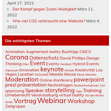
April 27, 2022
Der Kampf gegen Zoom-Müdigkeit
März 11,
2022
Wie viel CO2 verbraucht eine Website?
März 4,
2022
Die wichtigsten Themen
Animation
Augmented reality
Buchtipp
CMCX
Corona
Datenschutz
David Phillips
Design
Event
Thinking
Events
Hybrid Events
DNer
Hornbach
keynote
Innovation
Kreativität
Las
Impressum
Kontakt
Vegas
Location
Meedia
Messe
McDonalds
Messe München
Moderation
powerpoint
Online-Konferenz
prezi
präsentation
Rechtsfragen
Rechtsinformationen
Sixt
storytelling
Speaker
Training
spannung
Tipps
Urheberrecht
Veranstaltung
virtual reality
Von den Besten
Webinar
Vortrag
Workshop
lernen
Zielgruppe