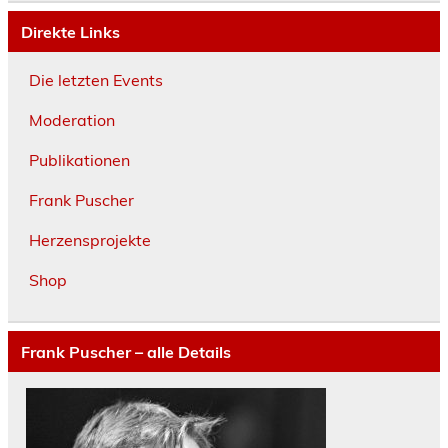
Direkte Links
Die letzten Events
Moderation
Publikationen
Frank Puscher
Herzensprojekte
Shop
Frank Puscher – alle Details