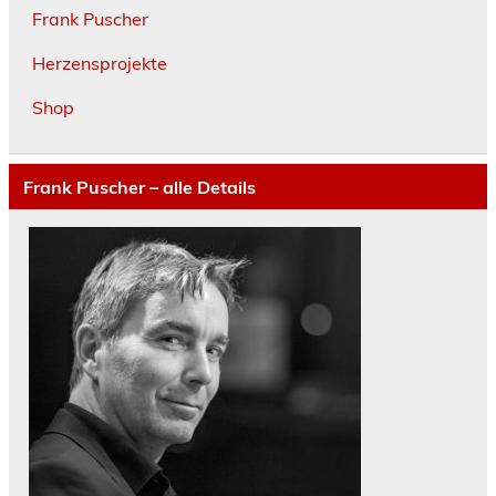
Frank Puscher
Herzensprojekte
Shop
Frank Puscher – alle Details