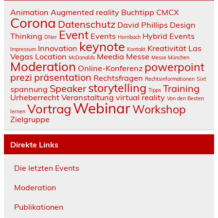
Animation
Augmented reality
Buchtipp
CMCX
Corona
Datenschutz
David Phillips
Design
Event
Thinking
Events
Hybrid Events
DNer
Hornbach
keynote
Innovation
Kreativität
Las
Impressum
Kontakt
Vegas
Location
Meedia
Messe
McDonalds
Messe München
Moderation
powerpoint
Online-Konferenz
prezi
präsentation
Rechtsfragen
Rechtsinformationen
Sixt
storytelling
Speaker
Training
spannung
Tipps
Urheberrecht
Veranstaltung
virtual reality
Von den Besten
Webinar
Vortrag
Workshop
lernen
Zielgruppe
Direkte Links
Die letzten Events
Moderation
Publikationen