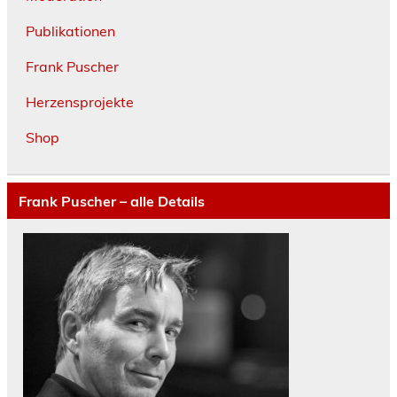
Publikationen
Frank Puscher
Herzensprojekte
Shop
Frank Puscher – alle Details