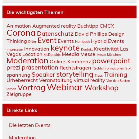
Die wichtigsten Themen
Animation
Augmented reality
Buchtipp
CMCX
Corona
Datenschutz
David Phillips
Design
Event
Thinking
Events
Hybrid Events
DNer
Hornbach
keynote
Innovation
Kreativität
Las
Impressum
Kontakt
Vegas
Location
Meedia
Messe
McDonalds
Messe München
Moderation
powerpoint
Online-Konferenz
prezi
präsentation
Rechtsfragen
Rechtsinformationen
Sixt
storytelling
Speaker
Training
spannung
Tipps
Urheberrecht
Veranstaltung
virtual reality
Von den Besten
Webinar
Vortrag
Workshop
lernen
Zielgruppe
Direkte Links
Die letzten Events
Moderation