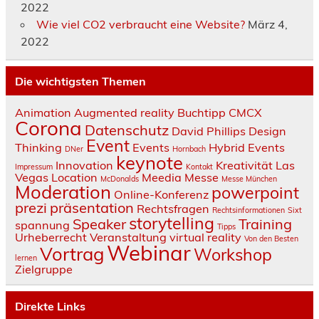
2022
Wie viel CO2 verbraucht eine Website?
März 4,
2022
Die wichtigsten Themen
Animation
Augmented reality
Buchtipp
CMCX
Corona
Datenschutz
David Phillips
Design
Event
Thinking
Events
Hybrid Events
DNer
Hornbach
keynote
Innovation
Kreativität
Las
Impressum
Kontakt
Vegas
Location
Meedia
Messe
McDonalds
Messe München
Moderation
powerpoint
Online-Konferenz
prezi
präsentation
Rechtsfragen
Rechtsinformationen
Sixt
storytelling
Speaker
Training
spannung
Tipps
Urheberrecht
Veranstaltung
virtual reality
Von den Besten
Webinar
Vortrag
Workshop
lernen
Zielgruppe
Direkte Links